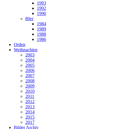
1993
1992
1990
80er
1984
1989
1988
1986
Orden
Weihnachten
2003
2004
2005
2006
2007
2008
2009
2010
2011
2012
2013
2014
2015
2017
Bilder Archiv