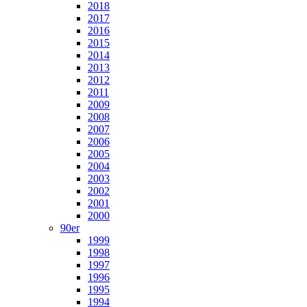
2018
2017
2016
2015
2014
2013
2012
2011
2009
2008
2007
2006
2005
2004
2003
2002
2001
2000
90er
1999
1998
1997
1996
1995
1994