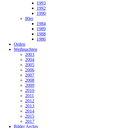
1993
1992
1990
80er
1984
1989
1988
1986
Orden
Weihnachten
2003
2004
2005
2006
2007
2008
2009
2010
2011
2012
2013
2014
2015
2017
Bilder Archiv