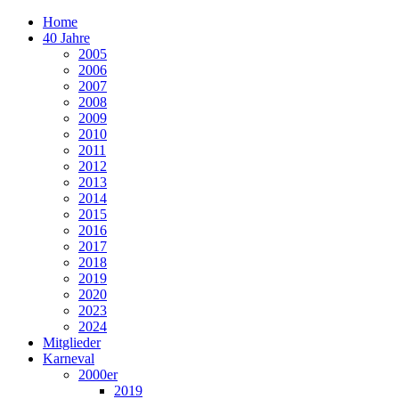
Home
40 Jahre
2005
2006
2007
2008
2009
2010
2011
2012
2013
2014
2015
2016
2017
2018
2019
2020
2023
2024
Mitglieder
Karneval
2000er
2019