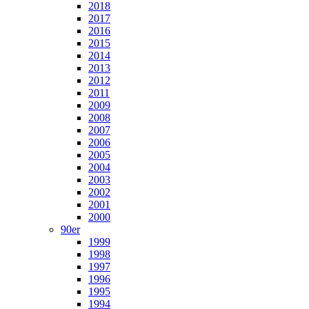
2018
2017
2016
2015
2014
2013
2012
2011
2009
2008
2007
2006
2005
2004
2003
2002
2001
2000
90er
1999
1998
1997
1996
1995
1994