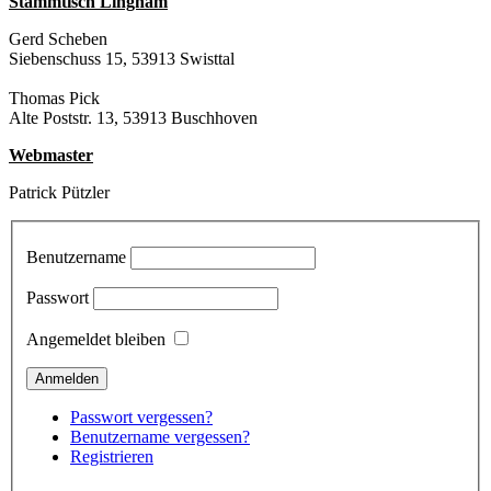
Stammtisch Lingham
Gerd Scheben
Siebenschuss 15, 53913 Swisttal
Thomas Pick
Alte Poststr. 13, 53913 Buschhoven
Webmaster
Patrick Pützler
Benutzername
Passwort
Angemeldet bleiben
Passwort vergessen?
Benutzername vergessen?
Registrieren