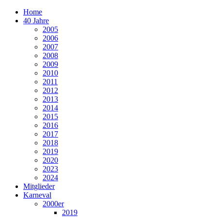
Home
40 Jahre
2005
2006
2007
2008
2009
2010
2011
2012
2013
2014
2015
2016
2017
2018
2019
2020
2023
2024
Mitglieder
Karneval
2000er
2019