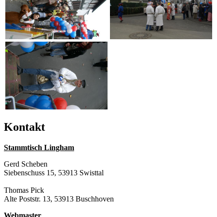
Kontakt
Stammtisch Lingham
Gerd Scheben
Siebenschuss 15, 53913 Swisttal
Thomas Pick
Alte Poststr. 13, 53913 Buschhoven
Webmaster