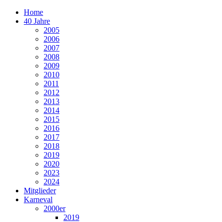
Home
40 Jahre
2005
2006
2007
2008
2009
2010
2011
2012
2013
2014
2015
2016
2017
2018
2019
2020
2023
2024
Mitglieder
Karneval
2000er
2019